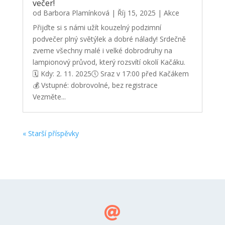
večer!
od
Barbora Plamínková
|
Říj 15, 2025
|
Akce
Přijďte si s námi užít kouzelný podzimní
podvečer plný světýlek a dobré nálady! Srdečně
zveme všechny malé i velké dobrodruhy na
lampionový průvod, který rozsvítí okolí Kačáku.
🗓 Kdy: 2. 11. 2025🕔 Sraz v 17:00 před Kačákem
💰 Vstupné: dobrovolné, bez registrace
Vezměte...
« Starší příspěvky
