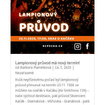
Lampionový průvod má nový termín!
od
Barbora Plamínková
|
Lis 7, 2025
|
Nezařazené
Kvůli nepříznivému počasí byl lampionový
průvod přesunut na termín 23.11. Těšit se
můžete na svařák v Kačáku (Ke Smíchovu 139) -
naše výchozí destinace, pak průvod Slivencem
Kačák - Diamatová - Višňovka - Granátová - park