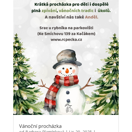
Vánoční procházka
od
Barbora Plamínková
|
Lis 20, 2025
|