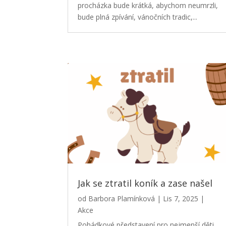
procházka bude krátká, abychom neumrzli,
bude plná zpívání, vánočních tradic,...
Jak se ztratil koník a zase našel
od
Barbora Plamínková
|
Lis 7, 2025
|
Akce
Pohádkové představení pro nejmenší děti