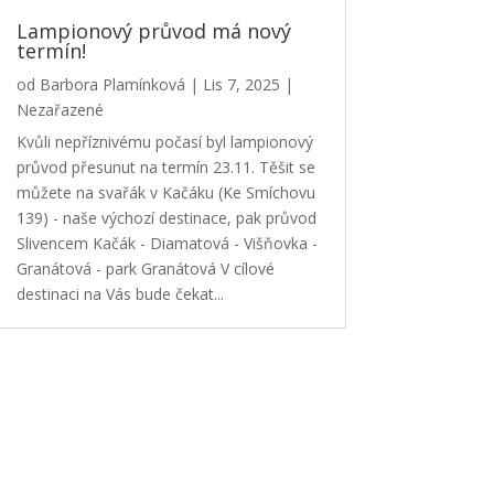
Lampionový průvod má nový
termín!
od
Barbora Plamínková
|
Lis 7, 2025
|
Nezařazené
Kvůli nepříznivému počasí byl lampionový
průvod přesunut na termín 23.11. Těšit se
můžete na svařák v Kačáku (Ke Smíchovu
139) - naše výchozí destinace, pak průvod
Slivencem Kačák - Diamatová - Višňovka -
Granátová - park Granátová V cílové
destinaci na Vás bude čekat...