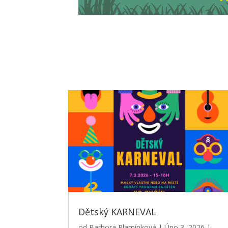
Dětský KARNEVAL
od
Barbora Plamínková
|
Úno 3, 2026
|