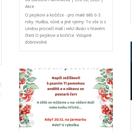
Akce
O pejskovi a kočičce - pro malé děti 0-3
roky. Hudba, vůně a jiné vjemy. To vše si s
Lindou procvičí malí i velcí diváci v hravém
čtení O pejskovi a kočičce. Vstupné
dobrovolné.