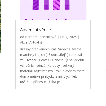
Adventní věnce
od
Barbora Plamínková
|
Lis 7, 2025
|
Akce
,
Aktuálně
Krásný předvánoční čas. Srdečně zveme
maminky i jejich (už odrostlejší) ratolesti
ze Slivence, Holyně i Habeše 🙂 na výrobu
vánočních věnců. Korpusy i veškerý
materiál zajistíme my. Pokud ovšem máte
doma nějáké přebytky z minulých let,
určitě je přineste, třeba je...