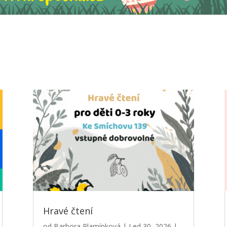
Hravé čtení
od
Barbora Plamínková
|
Led 30, 2026
|