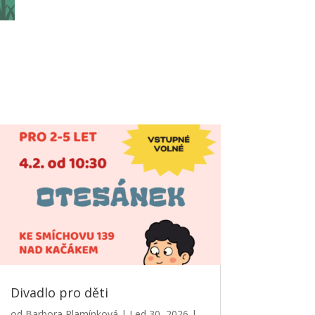
Divadlo pro děti
od
Barbora Plamínková
|
Led 30, 2026
|